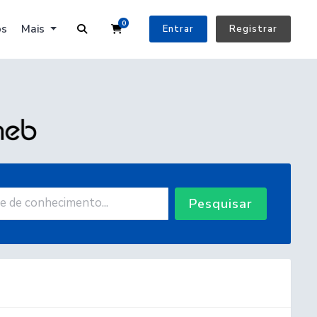
0
Carrinho de Compras
os
Mais
Entrar
Registrar
Pesquisar