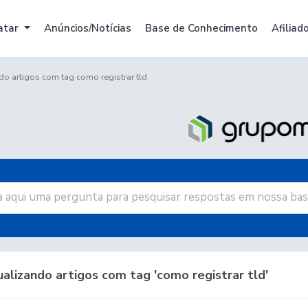
atar
Anúncios/Notícias
Base de Conhecimento
Afiliad
do artigos com tag como registrar tld
alizando artigos com tag 'como registrar tld'