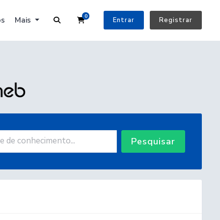
0
Carrinho de Compras
os
Mais
Entrar
Registrar
Pesquisar