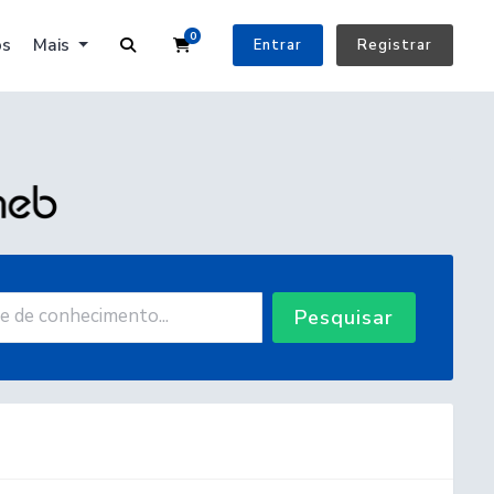
0
Carrinho de Compras
os
Mais
Entrar
Registrar
Pesquisar