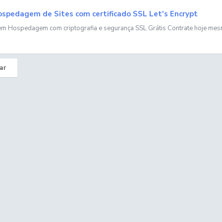
spedagem de Sites com certificado SSL Let's Encrypt
em Hospedagem com criptografia e segurança SSL Grátis Contrate hoje me
ar