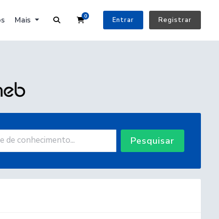
0
Carrinho de Compras
os
Mais
Entrar
Registrar
Pesquisar