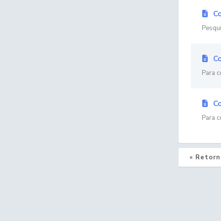
Co
Pesqui
Co
Para c
Co
Para c
« Retorn